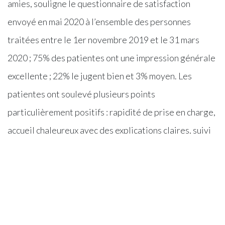
amies, souligne le questionnaire de satisfaction
envoyé en mai 2020 à l’ensemble des personnes
traitées entre le 1er novembre 2019 et le 31 mars
2020 ; 75% des patientes ont une impression générale
excellente ; 22% le jugent bien et 3% moyen. Les
patientes ont soulevé plusieurs points
particulièrement positifs : rapidité de prise en charge,
accueil chaleureux avec des explications claires, suivi
efficace en particulier de la part des BCN (« breast
care nurse », à savoir l’infirmière référente pour le
CSF); ces commentaires témoignent de la qualité de
l’accompagnement que le CSF s’efforce de mettre en
œuvre depuis des années.